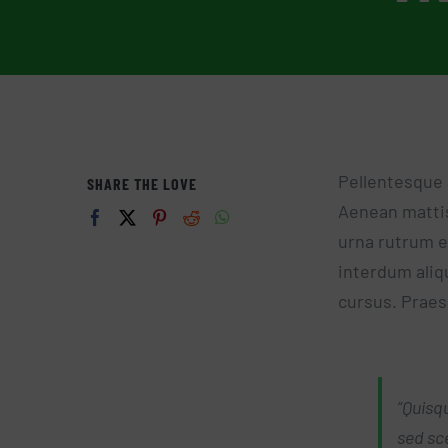
Pellentesque 
SHARE THE LOVE
Aenean mattis
urna rutrum e
interdum aliqu
cursus. Praes
“Quisq
sed sc