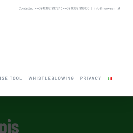
Contattaci - +39 0382.997243 – +39 0382.996130
|
info@nuovasmi.it
HSE TOOL
WHISTLEBLOWING
PRIVACY
pis