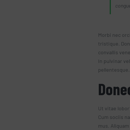
congue 
Morbi nec orc
tristique. Do
convallis ven
In pulvinar ve
pellentesque.
Donec
Ut vitae lobor
Cum sociis na
mus. Aliquam 