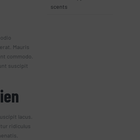
scents
 odio
erat. Mauris
idunt commodo.
unt suscipit
ien
uscipit lacus.
ur ridiculus
nenatis.