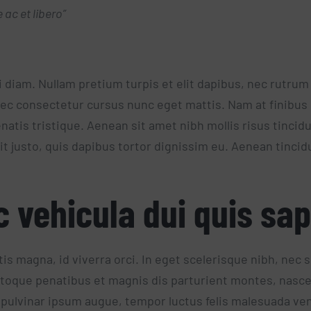
ac et libero”
i diam. Nullam pretium turpis et elit dapibus, nec rutrum
nec consectetur cursus nunc eget mattis. Nam at finibus 
enatis tristique. Aenean sit amet nibh mollis risus tinc
lit justo, quis dapibus tortor dignissim eu. Aenean tincid
 vehicula dui quis sap
tis magna, id viverra orci. In eget scelerisque nibh, nec s
toque penatibus et magnis dis parturient montes, nascet
pulvinar ipsum augue, tempor luctus felis malesuada ve