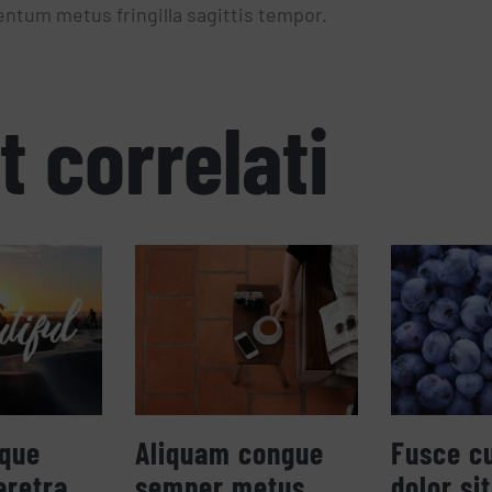
ntum metus fringilla sagittis tempor.
t correlati
que
Aliquam congue
Fusce c
aretra
semper metus
dolor si