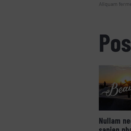
Aliquam ferme
Pos
Nullam ne
sapien ph