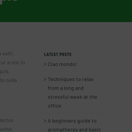
velit.
LATEST POSTS
r a nisi in
Ciao mondo!
quis,
Techniques to relax
do nulla
from a long and
stressful week at the
office
lectus
A beginners guide to
luctus
aromatherpy and basic