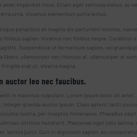
t amet imperdiet risus. Etiam eget vehicula metus, ac veh
verra urna. Vivamus elementum porta lectus.
toque penatibus et magnis dis parturient montes, nascet
c finibus sapien. Vivamus nec finibus neque. Curabitur 
 sagittis. Suspendisse ut fermentum sapien, vel gravida p
a libero, ullamcorper nec rhoncus at, ullamcorper at sem
fringilla erat ut, viverra magna.
m auctor leo nec faucibus.
 velit in maximus vulputate. Lorem ipsum dolor sit amet,
t. Integer gravida auctor ipsum. Class aptent taciti socio
conubia nostra, per inceptos himenaeos. Phasellus sagit
ultrices ultricies hendrerit. Maecenas eget odio lacinia, 
t, lacinia justo. Duis in dignissim sapien, eu consectetu