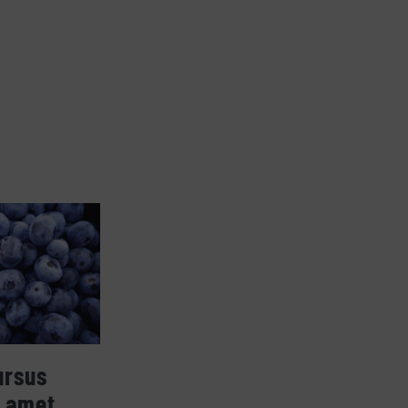
ursus
t amet