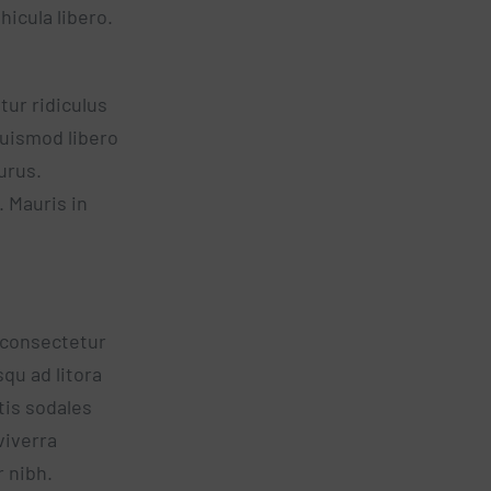
icula libero.
ur ridiculus
euismod libero
urus.
. Mauris in
 consectetur
squ ad litora
tis sodales
viverra
r nibh.