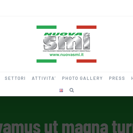
SETTORI
ATTIVITA’
PHOTO GALLERY
PRESS
vamus ut magna tur