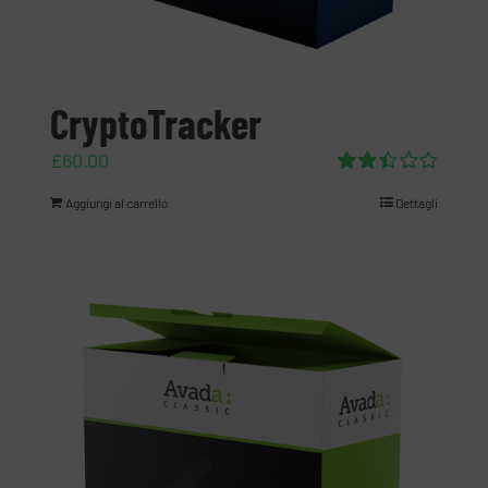
CryptoTracker
£
60.00
Valutato
Aggiungi al carrello
Dettagli
2.45
su 5