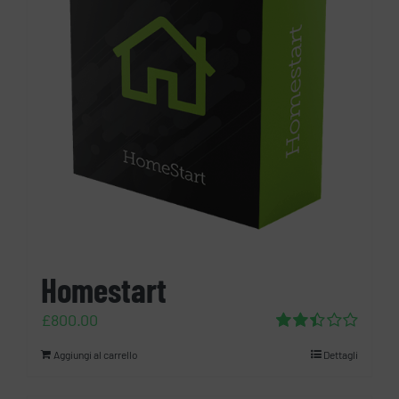
Homestart
£
800.00
Valutato
Aggiungi al carrello
Dettagli
2.46
su 5