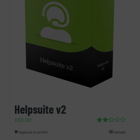
Helpsuite v2
£
60.00
Valutato
Aggiungi al carrello
Dettagli
2.32
su 5