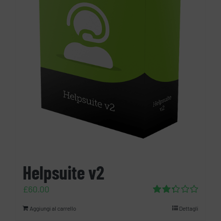
Helpsuite v2
£
60.00
Valutato
Aggiungi al carrello
Dettagli
2.32
su 5