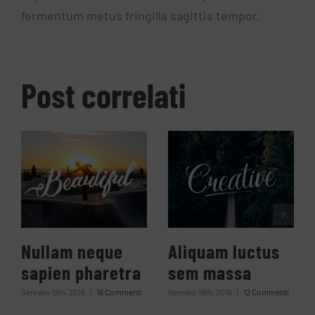
fermentum metus fringilla sagittis tempor.
Post correlati
Nullam neque
Aliquam luctus
sapien pharetra
sem massa
Gennaio 19th, 2016
|
16 Commenti
Gennaio 19th, 2016
|
12 Commenti