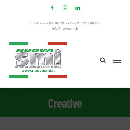
Salta
Facebook
Instagram
LinkedIn
al
contenuto
Contattaci - +39 0382.997243 – +39 0382.996130
|
info@nuovasmi.it
Creative