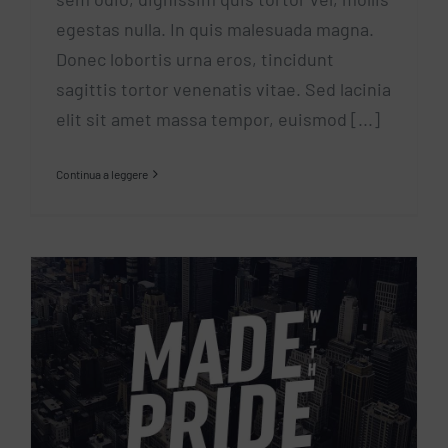
egestas nulla. In quis malesuada magna.
Donec lobortis urna eros, tincidunt
sagittis tortor venenatis vitae. Sed lacinia
elit sit amet massa tempor, euismod [...]
Continua a leggere
Integer non ligula libero