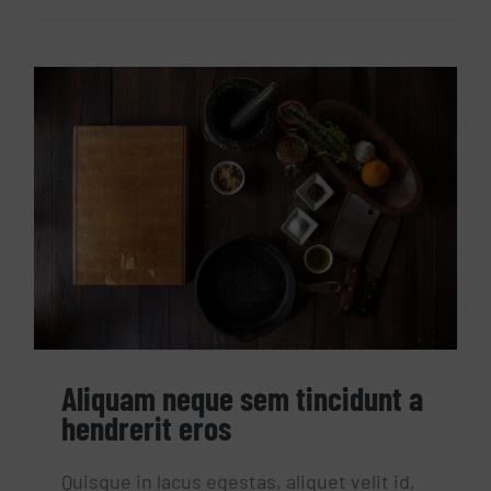
Aliquam neque sem tincidunt
a hendrerit eros
Aliquam neque sem tincidunt a
hendrerit eros
Quisque in lacus egestas, aliquet velit id,