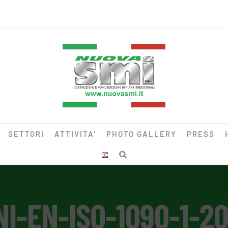
SETTORI
ATTIVITA’
PHOTO GALLERY
PRESS
NI-EN-ISO-1090-1-20