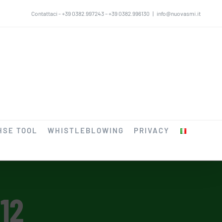
Contattaci - +39 0382.997243 – +39 0382.996130
|
info@nuovasmi.it
HSE TOOL
WHISTLEBLOWING
PRIVACY
12