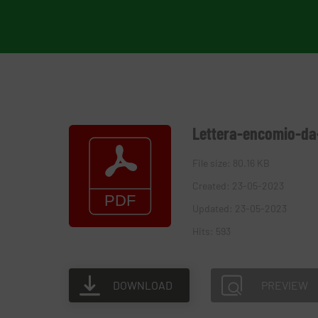
Lettera-encomio-da-
File size: 80.16 KB
Created: 23-05-2023
Updated: 23-05-2023
Hits: 593
DOWNLOAD
PREVIEW