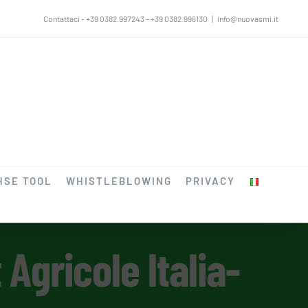
Contattaci - +39 0382.997243 – +39 0382.996130
|
info@nuovasmi.it
HSE TOOL
WHISTLEBLOWING
PRIVACY
Agricole ltalia-